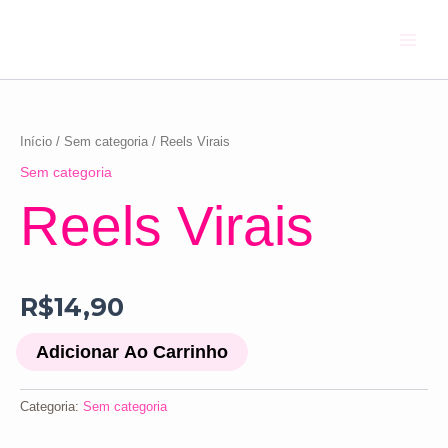
Ir
Main
para
Menu
o
conteúdo
Reels
Virais
quantidade
Início
/
Sem categoria
/ Reels Virais
Sem categoria
Reels Virais
R$
14,90
Adicionar Ao Carrinho
Categoria:
Sem categoria