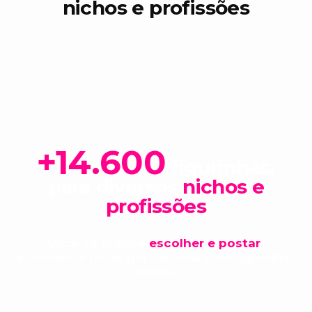
nichos e profissões
+
14.600
figurinhas,
para diversos
nichos e
profissões
Você só precisa
escolher e postar
.
Economize horas por semana com figurinhas
lindas.