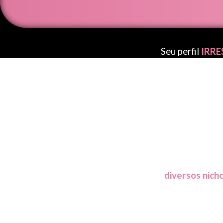
Só hoje R$ 9,90
Seu perfil
IRRE
Perfeitas para
diversos nich