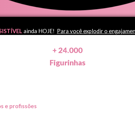
SISTÍVEL
ainda HOJE!
Para você explodir o engajament
+ 24.000
Figurinhas
Chega de perder tempo com stories que não engajam
os e profissões
— que deixam seus stories, posts e c
É só
escolher e postar.