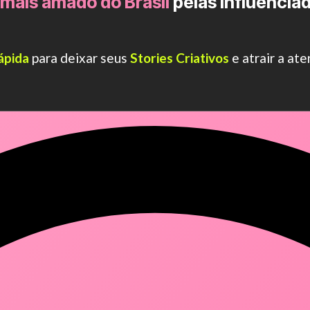
mais amado do Brasil
pelas influenciad
ápida
para deixar seus
Stories Criativos
e atrair a at