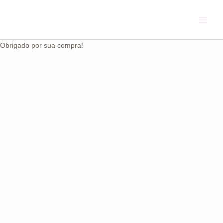
Ir
Main
para
Menu
o
conteúdo
Obrigado por sua compra!