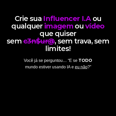
Crie sua
Influencer I.A
ou
qualquer
imagem
ou
vídeo
que quiser
sem
c3n$ur@
, sem trava, sem
limites!
TODO
Você já se perguntou… “E se
mundo estiver usando IA e
eu não
?”