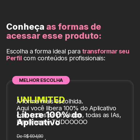
Conheça
as formas de
acessar esse produto:
Escolha a forma ideal para
transformar seu
Perfil
com conteúdos profissionais:
MELHOR ESCOLHA
UNLIMITED
A forma mais escolhida.
Aqui você libera 100% do Aplicativo
Libere 100% do
com todos os produtos, todas as IAs,
Aplicativo
literalmente TUDOOOOO
De R$ 694,80