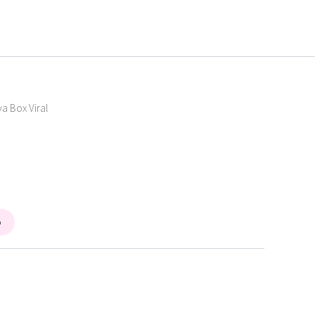
a Box Viral
o