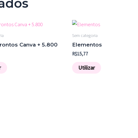
nados
ia
Sem categoria
rontos Canva + 5.800
Elementos
R$
15,77
r
Utilizar