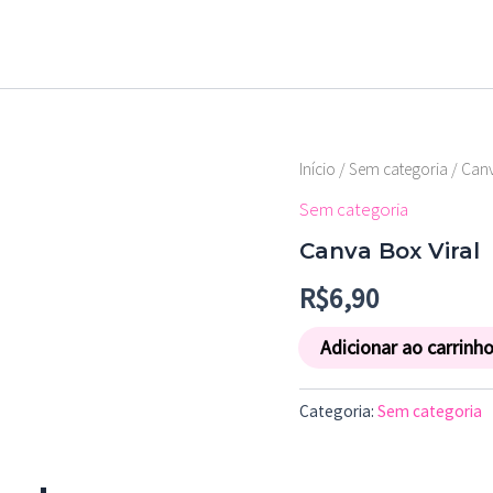
Canva
Início
/
Sem categoria
/ Canv
Box
Sem categoria
Viral
quantidade
Canva Box Viral
R$
6,90
Adicionar ao carrinh
Categoria:
Sem categoria