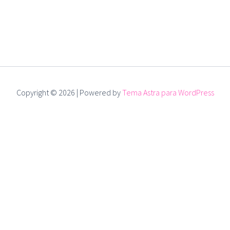
Copyright © 2026 | Powered by
Tema Astra para WordPress
dias
cesso está prestes a acabar faltam apenas
e use tudo sem bloqueios.