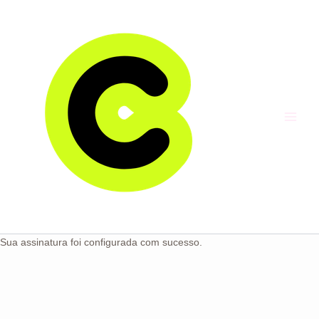
Ir
Main
para
Menu
o
conteúdo
Sua assinatura foi configurada com sucesso.