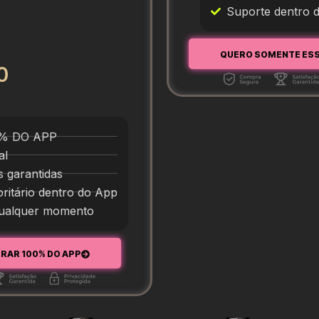
Suporte dentro 
QUERO SOMENTE ES
0
0% DO APP
al
s garantidas
oritário dentro do App
qualquer momento
ERAR 100% DO APP