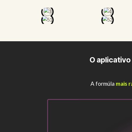
O aplicativo
A formúla
mais r