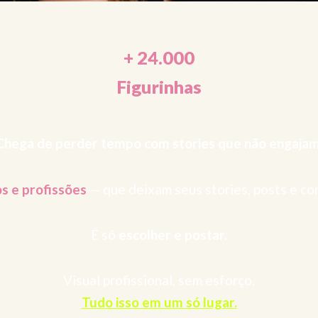
+ 24.000
Figurinhas
Chega de perder tempo com stories que não engajam
os e profissões
— que deixam seus stories, posts e c
É só
escolher e postar.
Visual profissional, sem esforço.
Tudo isso em um só lugar.