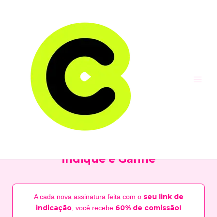
Ir
Main
para
Menu
o
conteúdo
Indique e Ganhe
seu link de
A cada nova assinatura feita com o
indicação
60% de comissão!
, você recebe