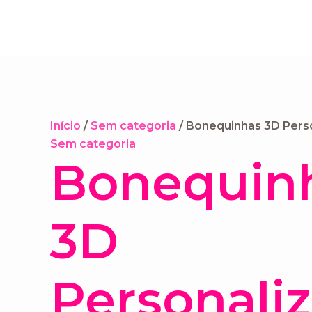
Ir
para
o
conteúdo
Início
/
Sem categoria
/ Bonequinhas 3D Pers
Sem categoria
Bonequin
3D
Personali