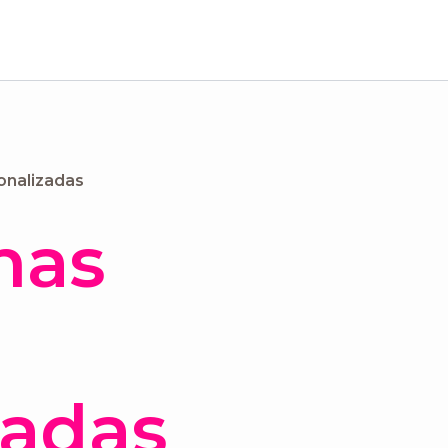
onalizadas
has
zadas