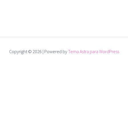
Copyright © 2026 | Powered by
Tema Astra para WordPress
dias
cesso está prestes a acabar faltam apenas
e use tudo sem bloqueios.