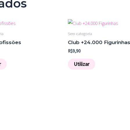
nados
ia
Sem categoria
ofissões
Club +24.000 Figurinha
R$
9,90
r
Utilizar