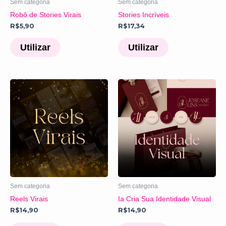
Sem categoria
Sem categoria
Robô de Stories Virais
Stories Incríveis
R$
5,90
R$
17,34
Utilizar
Utilizar
Sem categoria
Sem categoria
Reels Virais
Ia Cria Sua Identidade Visual
R$
14,90
R$
14,90