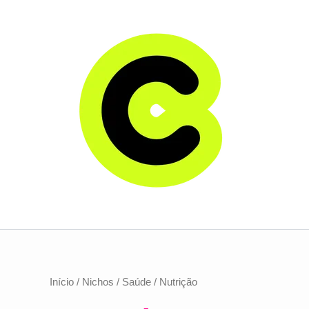
Ir
para
o
conteúdo
Início
/
Nichos
/
Saúde
/ Nutrição