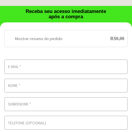
Receba seu acesso imediatamente
após a compra
Mostrar resumo do pedido
R$
0,00
E-MAIL
*
NOME
*
SOBRENOME
*
(OPCIONAL)
TELEFONE