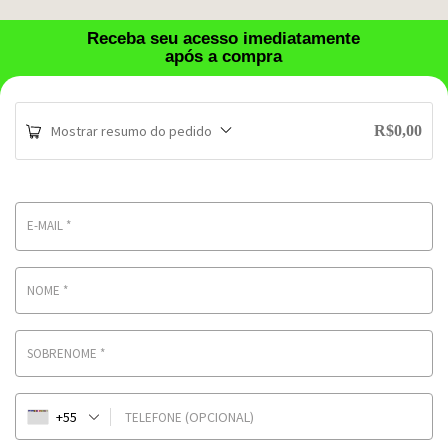
Receba seu acesso imediatamente
após a compra
Mostrar resumo do pedido
R$
0,00
E-MAIL
*
NOME
*
SOBRENOME
*
+55
(OPCIONAL)
TELEFONE