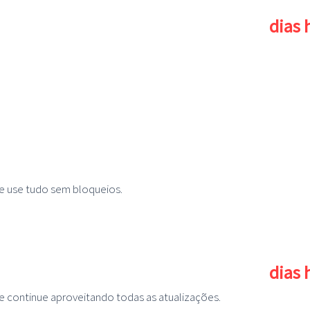
dias
cesso está prestes a acabar faltam apenas
e use tudo sem bloqueios.
dias
cesso está prestes a acabar faltam apenas
e continue aproveitando todas as atualizações.