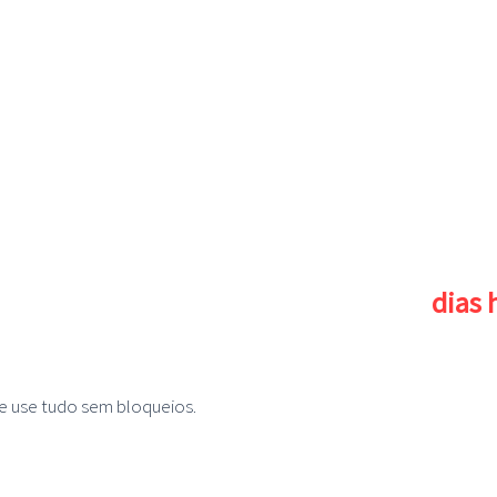
dias
cesso está prestes a acabar faltam apenas
e use tudo sem bloqueios.