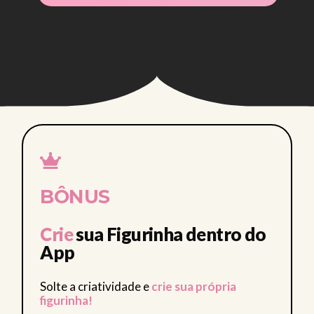
CLUB • CL
BÔNUS
Crie
sua Figurinha dentro do
App
Solte a criatividade e
crie sua própria
figurinha!