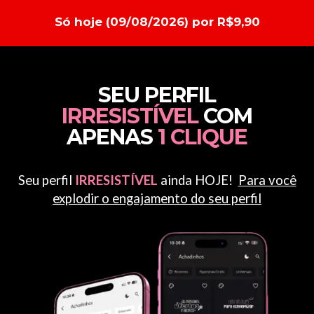
Só hoje (09/08/2026) por R$9,90
SEU PERFIL
IRRESISTÍVEL
COM
APENAS
1 CLIQUE
Seu perfil
IRRESISTÍVEL
ainda HOJE!
Para você
explodir o engajamento do seu perfil