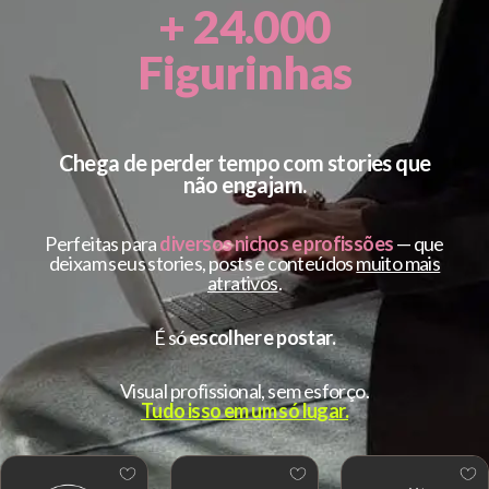
+ 24.000
Figurinhas
Chega de perder tempo com stories que
não engajam.
Perfeitas para
diversos nichos e profissões
— que
deixam seus stories, posts e conteúdos
muito mais
atrativos
.
É só
escolher e postar.
Visual profissional, sem esforço.
Tudo isso em um só lugar.