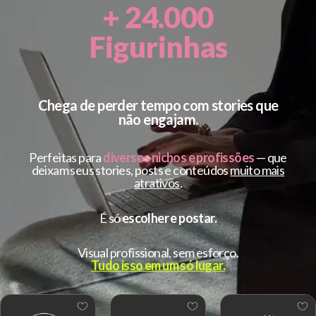
+ 24.000
Figurinhas
Chega de perder tempo com stories que
não engajam.
Perfeitas para
diversos nichos e profissões
— que
deixam seus stories, posts e conteúdos
muito mais
atrativos
.
É só
escolher e postar.
Visual profissional, sem esforço.
Tudo isso em um só lugar.