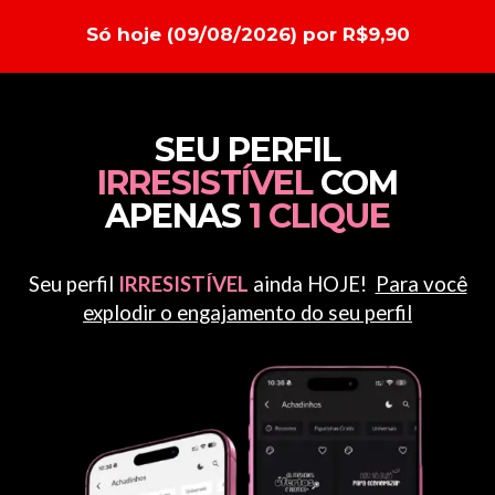
Só hoje (09/08/2026) por R$9,90
SEU PERFIL
IRRESISTÍVEL
COM
APENAS
1 CLIQUE
Seu perfil
IRRESISTÍVEL
ainda HOJE!
Para você
explodir o engajamento do seu perfil