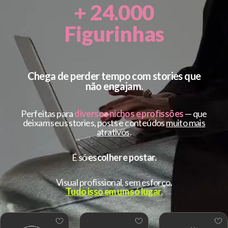
+ 24.000
Figurinhas
Chega de perder tempo com stories que
não engajam.
Perfeitas para
diversos nichos e profissões
— que
deixam seus stories, posts e conteúdos
muito mais
atrativos
.
É só
escolher e postar.
Visual profissional, sem esforço.
Tudo isso em um só lugar.