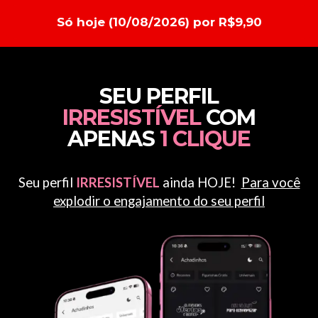
Só hoje (10/08/2026) por R$9,90
SEU PERFIL
IRRESISTÍVEL
COM
APENAS
1 CLIQUE
Seu perfil
IRRESISTÍVEL
ainda HOJE!
Para você
explodir o engajamento do seu perfil