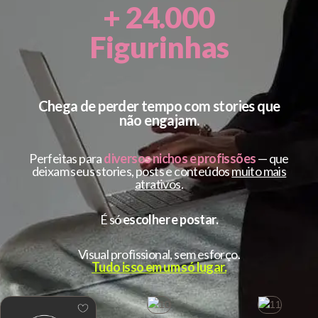
+ 24.000
Figurinhas
Chega de perder tempo com stories que
não engajam.
Perfeitas para
diversos nichos e profissões
— que
deixam seus stories, posts e conteúdos
muito mais
atrativos
.
É só
escolher e postar.
Visual profissional, sem esforço.
Tudo isso em um só lugar.