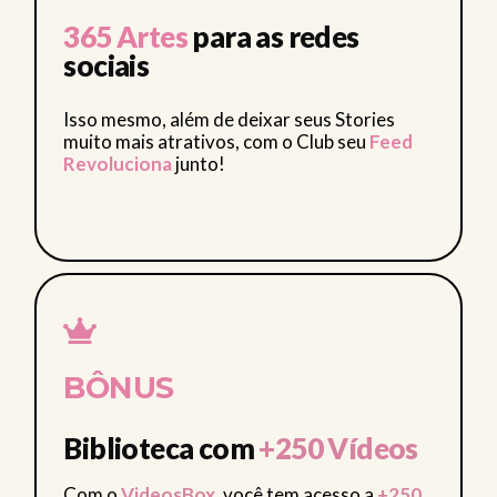
365 Artes
para as redes
sociais
Isso mesmo, além de deixar seus Stories
muito mais atrativos, com o Club seu
Feed
Revoluciona
junto!
BÔNUS
Biblioteca com
+250 Vídeos
Com o
VideosBox
, você tem acesso a
+250