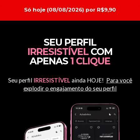
Só hoje (08/08/2026) por R$9,90
SEU PERFIL
IRRESISTÍVEL
COM
APENAS
1 CLIQUE
Seu perfil
IRRESISTÍVEL
ainda HOJE!
Para você
explodir o engajamento do seu perfil