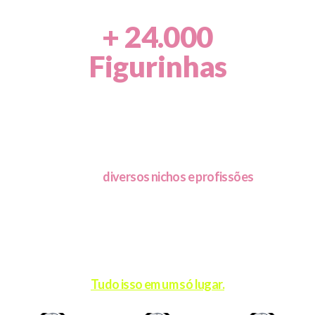
+ 24.000
Figurinhas
Chega de perder tempo com stories que
não engajam.
Perfeitas para
diversos nichos e profissões
— que
deixam seus stories, posts e conteúdos
muito mais
atrativos
.
É só
escolher e postar.
Visual profissional, sem esforço.
Tudo isso em um só lugar.