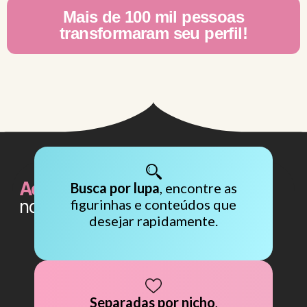
Mais de 100 mil pessoas
transformaram seu perfil!
Acesse tudo facilmente
pelo
Busca por lupa
, encontre as
nosso Aplicativo
figurinhas e conteúdos que
desejar rapidamente.
Separadas por nicho
,