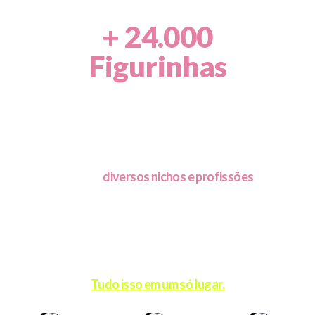
+ 24.000
Figurinhas
Chega de perder tempo com stories que
não engajam.
Perfeitas para
diversos nichos e profissões
— que
deixam seus stories, posts e conteúdos
muito mais
atrativos
.
É só
escolher e postar.
Visual profissional, sem esforço.
Tudo isso em um só lugar.