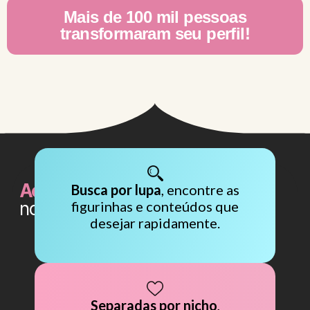
Mais de 100 mil pessoas
transformaram seu perfil!
Acesse tudo facilmente
pelo
Busca por lupa
, encontre as
nosso Aplicativo
figurinhas e conteúdos que
desejar rapidamente.
Separadas por nicho
,